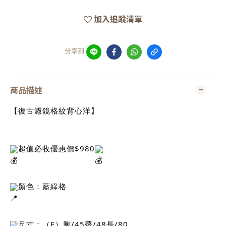
加入追蹤清單
分享到
商品描述
【復古濾鏡格紋背心洋】
超值必收優惠價$980
顏色：藍綠格
尺寸：（F）胸/45臀/48長/80