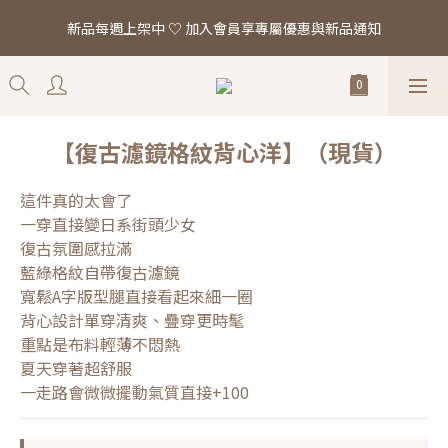
「真正的時尚 是讓你看起來，一切都剛剛好。」全館滿 $2,000 即
新品每週上架中 ♡ 加入會員享專屬優惠與新品通知
享免運
「真正的時尚 是讓你看起來，一切都剛剛好。」全館滿 $2,000 即
享免運
【復古濾鏡格紋背心洋】（現貨）
這件真的太會了
一穿直接變日系街頭少女
復古氛圍感拉滿
藍綠格紋自帶復古濾鏡
寬鬆A字版型腿直接看起來細一圈
背心設計單穿清爽、疊穿更時髦
重點是布料輕薄不悶熱
夏天穿著超舒服
一走路會微微擺動氣質直接+100