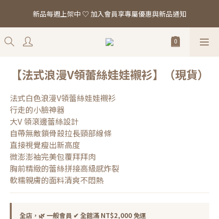
「真正的時尚 是讓你看起來，一切都剛剛好。」全館滿 $2,000 即
新品每週上架中 ♡ 加入會員享專屬優惠與新品通知
享免運
「真正的時尚 是讓你看起來，一切都剛剛好。」全館滿 $2,000 即
享免運
【法式浪漫V領蕾絲娃娃襯衫】（現貨）
法式白色浪漫V領蕾絲娃娃襯衫
行走的小臉神器
大V 領滾邊蕾絲設計
自帶無敵鎖骨殺拉長頸部線條
直接視覺瘦出新高度
微澎澎袖完美包覆拜拜肉
胸前精緻的蕾絲拼接高級感炸裂
軟糯親膚的面料清爽不悶熱
全店，🌿 一般會員 ✔ 全館滿 NT$2,000 免運