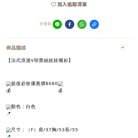
加入追蹤清單
分享到
商品描述
【法式浪漫V領蕾絲娃娃襯衫】
超值必收優惠價$680
顏色：白色
尺寸：（F）肩/37胸/53長/55