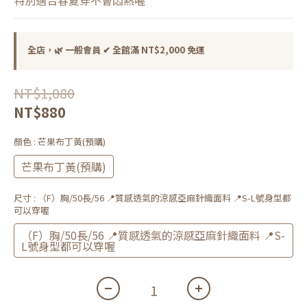
特別適合春夏穿不會悶熱喔
全店，🌿 一般會員 ✔ 全館滿 NT$2,000 免運
NT$1,080
NT$880
顏色
: 芒果布丁黃(預購)
芒果布丁黃(預購)
尺寸
: （F）胸/50長/56 📍質感透氣的涼感亞麻針織面料 📍S-L號身型都
可以穿喔
（F）胸/50長/56 📍質感透氣的涼感亞麻針織面料 📍S-
L號身型都可以穿喔