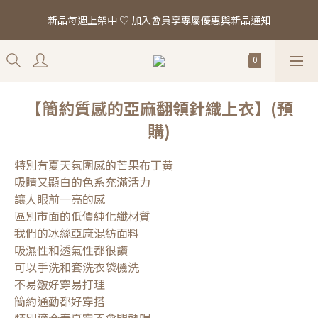
「真正的時尚 是讓你看起來，一切都剛剛好。」全館滿 $2,000 即
新品每週上架中 ♡ 加入會員享專屬優惠與新品通知
享免運
「真正的時尚 是讓你看起來，一切都剛剛好。」全館滿 $2,000 即
享免運
【簡約質感的亞麻翻領針織上衣】(預
購)
特別有夏天氛圍感的芒果布丁黃
吸睛又顯白的色系充滿活力
讓人眼前一亮的感
區別市面的低價純化纖材質
我們的冰絲亞麻混紡面料
吸濕性和透氣性都很讚
可以手洗和套洗衣袋機洗
不易皺好穿易打理 
簡約通勤都好穿搭