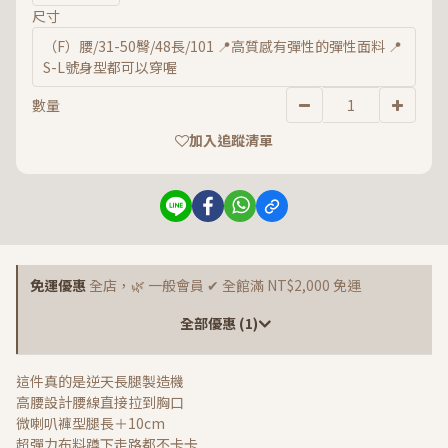
尺寸
（F）腰/31-50臀/48長/101 📍高質感有彈性的彈性面料 📍
S-L號身型都可以穿喔
數量
加入追蹤清單
免運優惠
全店，🌿 一般會員 ✔ 全館滿 NT$2,000 免運
全部優惠 (1)
這件真的是逆天長腿製造機
高腰設計腰線直接拉到胸口
微喇叭褲型腿長＋10cm
超彈力布料蹲下走路都不卡卡