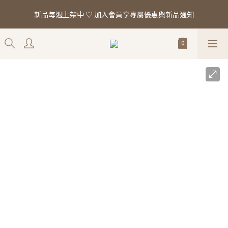
「真正的時尚 是讓你看起來，一切都剛剛好。」全館滿 $2,000 即
新品每週上架中 ♡ 加入會員享專屬優惠與新品通知
享免運
「真正的時尚 是讓你看起來，一切都剛剛好。」全館滿 $2,000 即
享免運