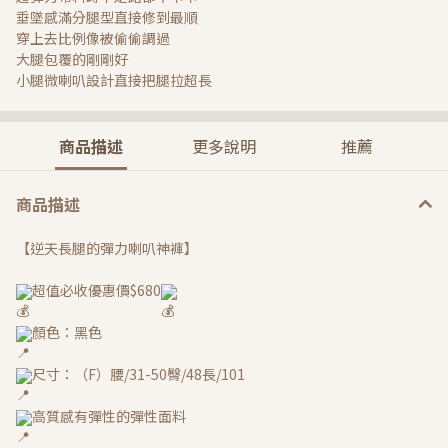
垂墜感滿分腿型直接修到最順
穿上去比例像被偷偷調過
大腿包覆的剛剛好
小腿微喇叭設計直接把腿拉超長
商品描述
更多說明
推薦
商品描述
【逆天長腿的彈力喇叭神褲】
超值必收優惠價$680
顏色：黑色
尺寸：（F）腰/31-50臀/48長/101
高質感有彈性的彈性面料