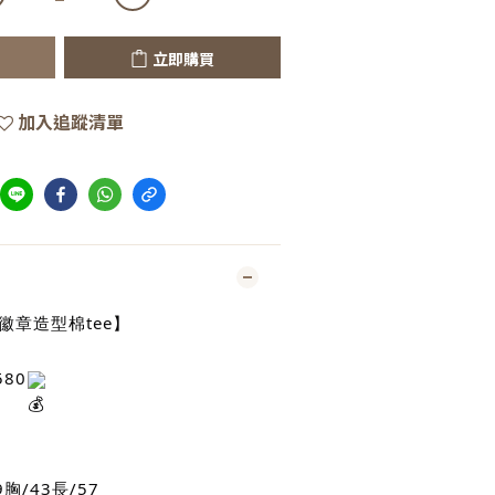
立即購買
加入追蹤清單
徽章造型棉tee】
80
胸/43長/57