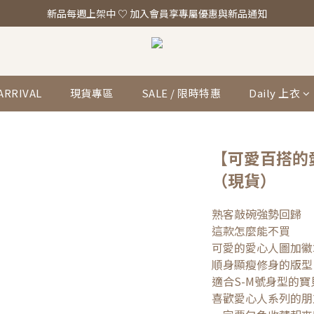
「真正的時尚 是讓你看起來，一切都剛剛好。」全館滿 $2,000 即享免運
新品每週上架中 ♡ 加入會員享專屬優惠與新品通知
「真正的時尚 是讓你看起來，一切都剛剛好。」全館滿 $2,000 即享免運
ARRIVAL
現貨專區
SALE / 限時特惠
Daily 上衣
【可愛百搭的
（現貨）
熟客敲碗強勢回歸
這款怎麼能不買
可愛的愛心人圖加徽
順身顯瘦修身的版型️
適合S-M號身型的寶
喜歡愛心人系列的朋