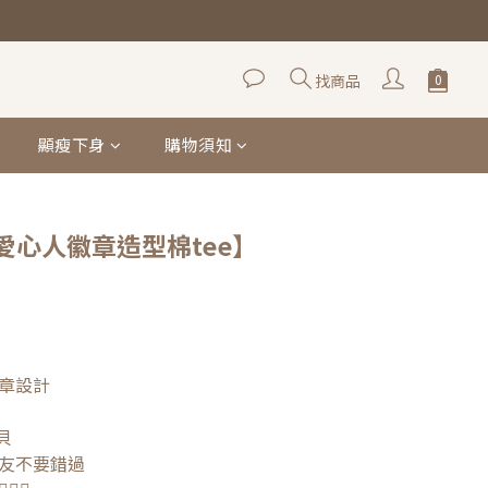
立即購買
找商品
顯瘦下身
購物須知
愛心人徽章造型棉tee】
章設計
貝
友不要錯過