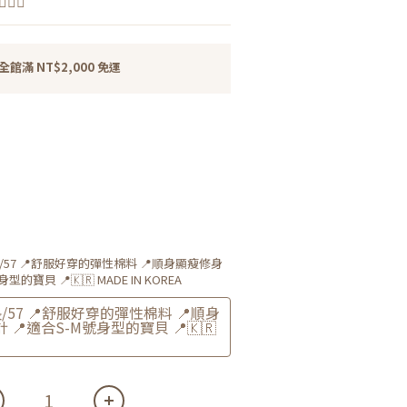
‍♀️
全館滿 NT$2,000 免運
3長/57 📍舒服好穿的彈性棉料 📍順身顯瘦修身
的寶貝 📍🇰🇷 MADE IN KOREA
長/57 📍舒服好穿的彈性棉料 📍順身
📍適合S-M號身型的寶貝 📍🇰🇷