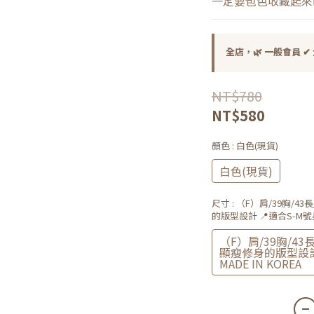
一定要包色收藏起來💁🏻
全店，🌿 一般會員 ✔ 
NT$780
NT$580
顏色
: 白色(現貨)
白色(現貨)
尺寸
: （F）肩/39胸/4
的版型設計 📍適合S-M號身型
（F）肩/39胸/43
顯瘦修身的版型設計 
MADE IN KOREA