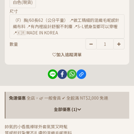
白色(現貨)
尺寸
（F）胸/60長62（公分平量） 📍做工精細的混織毛呢感針
織布料 📍有內裡設計舒服不刺癢 📍S-L號身型都可以穿喔
📍🇰🇷 MADE IN KOREA
數量
加入追蹤清單
免運優惠
全店，🌿 一般會員 ✔ 全館滿 NT$2,000 免運
全部優惠 (1)
帥氣的小香風棒球外套氣質又時髦
質感超好紮實不扎膚的混織毛呢面料