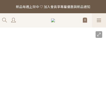
「真正的時尚 是讓你看起來，一切都剛剛好。」全館滿 $2,000 即
新品每週上架中 ♡ 加入會員享專屬優惠與新品通知
享免運
「真正的時尚 是讓你看起來，一切都剛剛好。」全館滿 $2,000 即
享免運