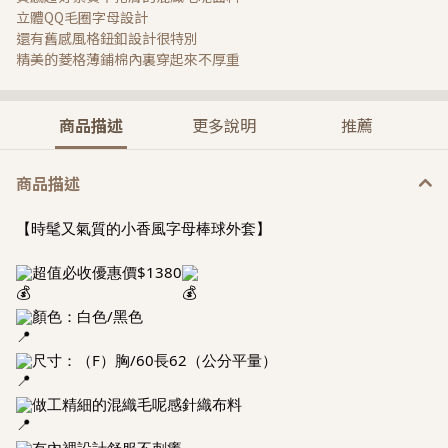
立體QQ毛圈字母設計
還有舊感風格鈕釦設計很特別
精美的菱格薄鋪棉內裏穿起來不厚重
商品描述
更多說明
推薦
商品描述
【時髦又氣質的小香風字母棒球外套】
超值必收優惠價$1380
顏色：白色/黑色
尺寸：（F）胸/60長62（公分平量）
做工精細的混織毛呢感針織布料
有內裡設計舒服不刺癢