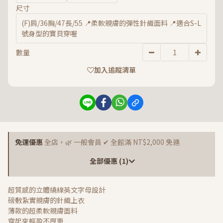
尺寸
(F)肩/36胸/47長/55 📍柔軟親膚的彈性針織面料 📍適合S-L
號身型的寶貝穿喔
數量
加入追蹤清單
免運優惠
全店，🌿 一般會員 ✔ 全館滿 NT$2,000 免運
全部優惠 (1)
超質感的立體繞線英文字母設計
磅敷紮實親膚的針織上衣
薄款的超柔軟親膚面料
穿起來輕盈不厚重