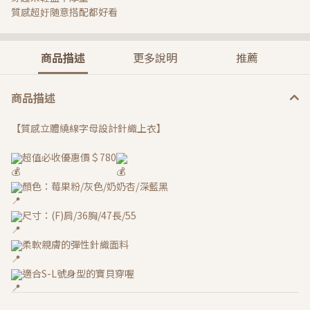
質感超㚥随意搭配都好看
商品描述
更多說明
推薦
商品描述
【質感立體繞線字母設計針織上衣】
超值必收優惠價＄780
顏色：莓果粉/灰色/奶奶杏/深藍黑
尺寸：(F)肩/36胸/47長/55
柔軟親膚的彈性針織面料
適合S-L號身型的寶貝穿喔