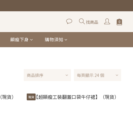
找商品
顯瘦下身
購物須知
商品排序
每頁顯示 24 個
現貨