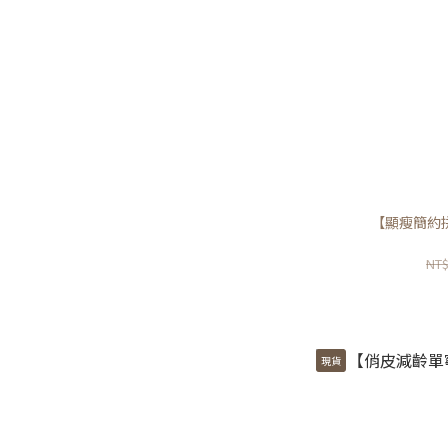
【顯瘦簡約
NT$
現貨