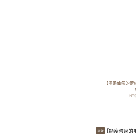
【溫柔仙氣的蕾
NT$
現貨