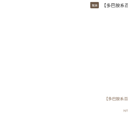
現貨
【多巴胺系百
NT