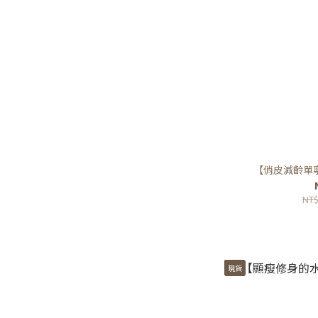
【俏皮減齡單
NT$
現貨