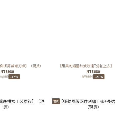
側拼剪裁彎刀褲】（現貨）
【甜美刺繡蕾絲波浪邊7分袖上衣】
NT$980
NT$680
1,180
NT$880
-17%
-23%
現貨