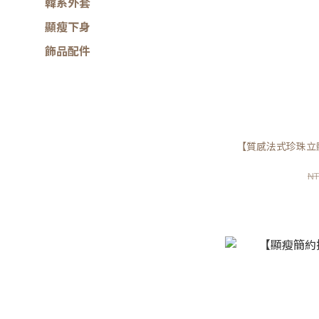
韓系外套
顯瘦下身
飾品配件
【質感法式珍珠立
NT