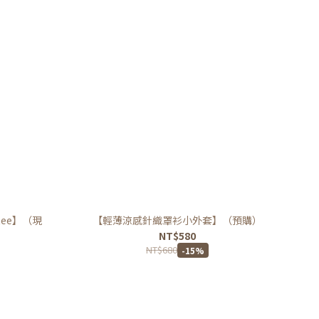
ee】（現
【輕薄涼感針織罩衫小外套】（預購）
NT$580
NT$680
-15%