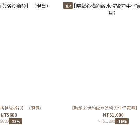
現貨
搭格紋襯衫】（現貨）
【時髦必備豹紋水洗彎刀牛仔寬褲】
NT$680
NT$1,080
$880
NT$1,280
-23%
-16%