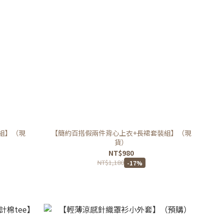
組】（現
【簡約百搭假兩件背心上衣+長裙套裝組】（現
貨）
NT$980
NT$1,180
-17%