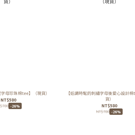
字母珍珠棉tee】（現貨）
【低調時髦的刺繡字母後愛心設計棉t
貨）
NT$580
NT$580
$780
-26%
NT$780
-26%