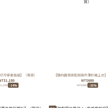
仔丹寧套裝組】（現貨）
【簡約圓領排釦假兩件薄針織上衣】
NT$1,180
NT$680
1,380
NT$880
-14%
-23%