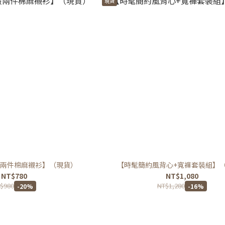
現貨
兩件棉麻襯衫】（現貨）
【時髦簡約風背心+寬褲套裝組】
NT$780
NT$1,080
$980
NT$1,280
-20%
-16%