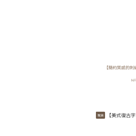
【簡約質感的刺
NT
現貨