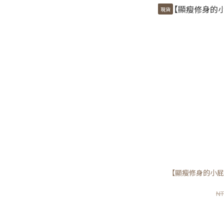
現貨
【顯瘦修身的小屁
NT