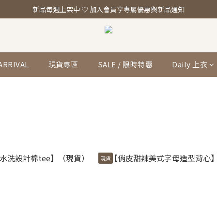
「真正的時尚 是讓你看起來，一切都剛剛好。」全館滿 $2,000 即享免運
新品每週上架中 ♡ 加入會員享專屬優惠與新品通知
「真正的時尚 是讓你看起來，一切都剛剛好。」全館滿 $2,000 即享免運
ARRIVAL
現貨專區
SALE / 限時特惠
Daily 上衣
現貨