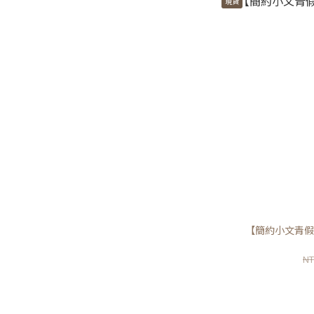
現貨
【簡約小文青假
NT