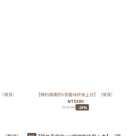
（現貨）
【簡約親膚的V領蕾絲拼接上衣】（現貨）
NT$580
NT$780
-26%