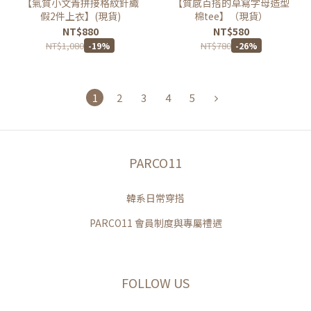
【氣質小文青拼接格紋針織
【質感百搭的草寫字母造型
假2件上衣】(現貨)
棉tee】（現貨）
NT$880
NT$580
NT$1,080
NT$780
-19%
-26%
1
2
3
4
5
PARCO11
韓系日常穿搭
PARCO11 會員制度與專屬禮遇
FOLLOW US