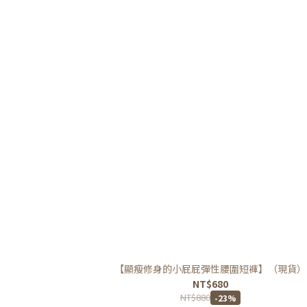
【顯瘦修身的小屁屁彈性腰圍短褲】（現貨）
NT$680
NT$880
-23%