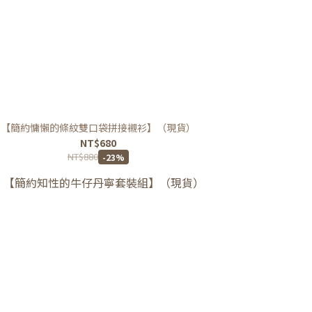
【簡約慵懶的條紋雙口袋拼接襯衫】（現貨）
NT$680
NT$880
-23%