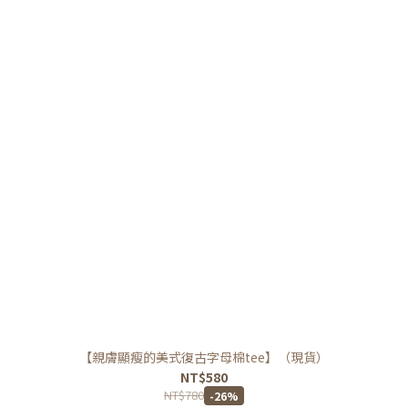
【親膚顯瘦的美式復古字母棉tee】（現貨）
NT$580
NT$780
-26%